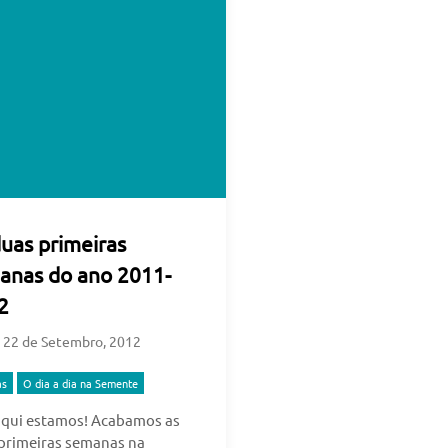
uas primeiras
anas do ano 2011-
2
n
22 de Setembro, 2012
as
O dia a dia na Semente
aqui estamos! Acabamos as
primeiras semanas na