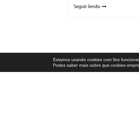
Seguir lendo
Estamos usando cookies com fins funcionais
Podes saber mais sobre que cookies emp
SEMENTE COMPOSTELA
OUT
Política de privacidade
S
Política de cookies
S
Contacto