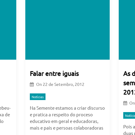
Falar entre iguais
As d
sem
On
22 de Setembro, 2012
201
Notícias
O
cebeu-
Na Semente estamos a criar discurso
xa de
e pratica a respeito do proceso
Notíci
lo
educativo em geral e educadoras,
Pois 
mais e pais e persoas colaboradoras
duas 