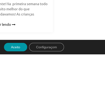
te! Na primeira semana todo
uito melhor do que
davamos! As crianças
r lendo
Aceito
Configuraçom
 SOCIAIS
COLABORA
elegram