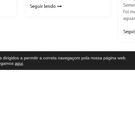
Semen
Seguir lendo
foi m
aguar
Segui
 dirigidos a permitir a correta navegaçom pola nossa página web.
regamos
aqui
.
RAS SEMENTES
CONTACTO E REDES
Facebook
Twitter
Instagram
YouTube
Correo electrónico
T
emente Nacional
emente Corunha
Semente Lugo