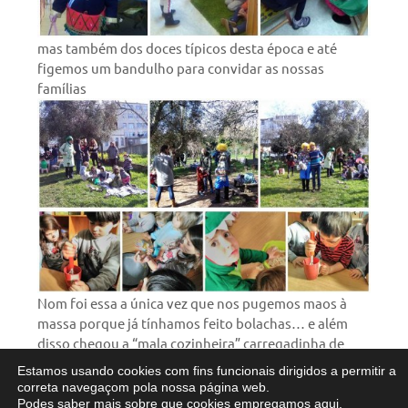
mas também dos doces típicos desta época e até
figemos um bandulho para convidar as nossas
famílias
Nom foi essa a única vez que nos pugemos maos à
massa porque já tínhamos feito bolachas… e além
disso chegou a “mala cozinheira” carregadinha de
“dedos de bruxa” da casa da Sabela.
Estamos usando cookies com fins funcionais dirigidos a permitir a
correta navegaçom pola nossa página web.
Podes saber mais sobre que cookies empregamos
aqui
.