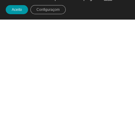
Aceito
Configuraçom
E pouco nos fica já, mas falar-vos de que estivemos a
fazer telhas como faziam os cabaqueiros para telhar
os nossos desenhos de casas