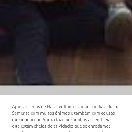
Após as férias de Natal voltamos ao nosso dia a dia na
Semente com muitos ánimos e também com cousas
que mudárom. Agora fazemos umhas assembleias
que estám cheias de atividade: que se enredamos